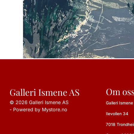
Om os
Galleri Ismene AS
© 2026 Galleri Ismene AS
Galleri Ismene
- Powered by Mystore.no
Ilevollen 34
7018 Trondhe