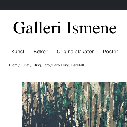
Hopp til innhold
Kunst
Bøker
Originalplakater
Poster
Hjem
/
Kunst
/
Elling, Lars
/
Lars Elling, Førefall